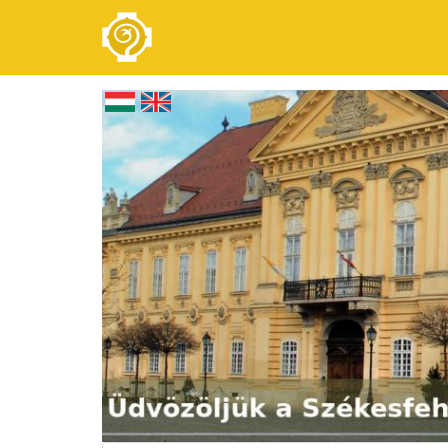
Ugrás
a
tartalomra