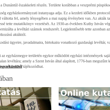
a Dunántúl északkeleti részén. Területe korábban a veszprémi püspöksé
ég egyházkormányzati iratanyaga adja. Ez a kezdeti időkben protocollu
d váltotta fel, amely lényegében a mai napig érvényben van. Az akták tar
gessé tette mutatókönyv vezetését. Az 1930-as években Kuthy István vég
rnizálta a levéltári számok rendszerét. Legjelentősebb tette azonban az, 
tkozású aktáktól.
odási ügyeire, javadalmaira, birtokaira vonatkozó gazdasági levéltár, 
i az egyházmegye területén egykor működött egyházi intézmények saját 
lan levéltára; amely a Szent István által alapított, 1776-ban megszűnt 
jegyzékünkből
tájékozódhat.
gában