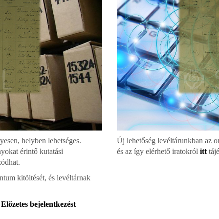
lyesen, helyben lehetséges.
Új lehetőség levéltárunkban az on
nyokat érintő kutatási
és az így elérhető iratokról
itt
táj
zódhat.
tum kitöltését, és levéltárnak
.
Előzetes bejelentkezést