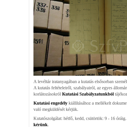
A levéltár iratanyagában a kutatás elsősorban szemé
A kutatás feltételeiről, szabályairól, az egyes állomá
korlátozásokról
Kutatási Szabályzatunkból
tájéko
Kutatási engedély
kiállításához a mellékelt dokumen
való megküldését kérjük.
Kutatószolgálat: hétfő, kedd, csütörtök: 9 - 16 óráig
kérünk
.