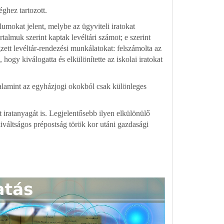
ghez tartozott.
mokat jelent, melybe az ügyviteli iratokat
talmuk szerint kaptak levéltári számot; e szerint
zett levéltár-rendezési munkálatokat: felszámolta az
hogy kiválogatta és elkülönítette az iskolai iratokat
valamint az egyházjogi okokból csak különleges
iratanyagát is. Legjelentősebb ilyen elkülönülő
kiváltságos prépostság török kor utáni gazdasági