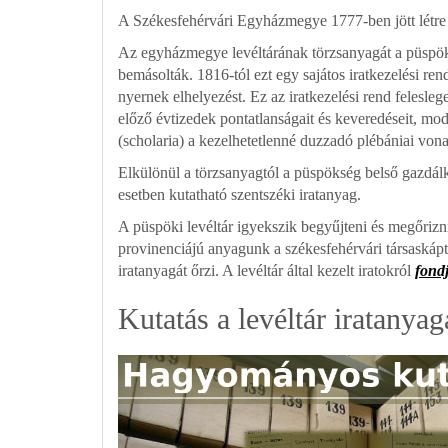
A Székesfehérvári Egyházmegye 1777-ben jött létre 
Az egyházmegye levéltárának törzsanyagát a püspöks
bemásolták. 1816-tól ezt egy sajátos iratkezelési ren
nyernek elhelyezést. Ez az iratkezelési rend felesle
előző évtizedek pontatlanságait és keveredéseit, mode
(scholaria) a kezelhetetlenné duzzadó plébániai vona
Elkülönül a törzsanyagtól a püspökség belső gazdálk
esetben kutatható szentszéki iratanyag.
A püspöki levéltár igyekszik begyűjteni és megőrizn
provinenciájú anyagunk a székesfehérvári társaskápta
iratanyagát őrzi. A levéltár által kezelt iratokról
fond
Kutatás a levéltár iratanya